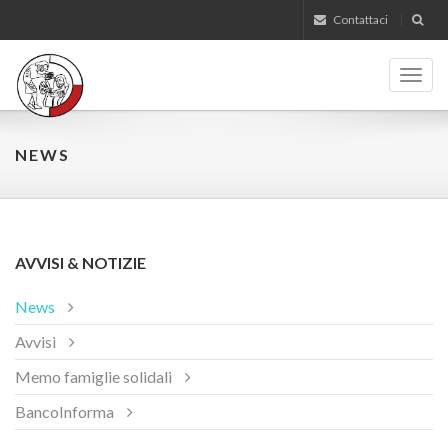
Contattaci
Toggl
navig
NEWS
AVVISI & NOTIZIE
News
Avvisi
Memo famiglie solidali
BancoInforma