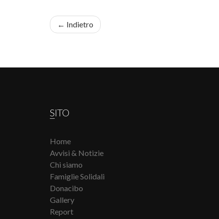
← Indietro
SITO
Home
Avvisi & Notizie
Chi siamo
Famiglie Solidali
Donacibo
Gallery
Report