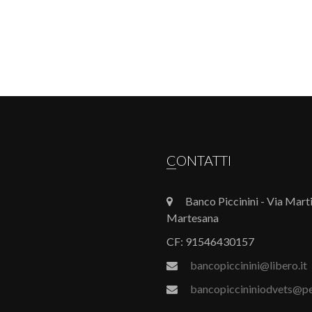
CONTATTI
Banco Piccinini - Via Mart
Martesana
CF: 91546430157
bancopiccinini@libero.it
bancopiccininiodvets@pe